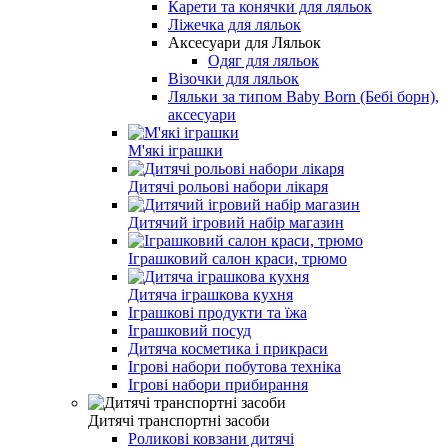
Карети та конячки для ляльок
Ліжечка для ляльок
Аксесуари для Ляльок
Одяг для ляльок
Візочки для ляльок
Ляльки за типом Baby Born (Бебі борн),
аксесуари
М'які іграшки
Дитячі рольові набори лікаря
Дитячий ігровий набір магазин
Іграшковий салон краси, трюмо
Дитяча іграшкова кухня
Іграшкові продукти та їжа
Іграшковий посуд
Дитяча косметика і прикраси
Ігрові набори побутова техніка
Ігрові набори прибирання
Дитячі транспортні засоби
Роликові ковзани дитячі