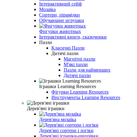
Інтерактивний сейф
Мозаїка
Сортери, пірамідки
Обучающие игрушки
Фигурки животных
Інтерактивні книги, сказочники
Пазли
Класичні Пазли
Дитячі пазли
Магнітні пазли
М'які пазли
Пазли для найменших
Дитячі пазли
Іграшки Learning Resources
Фігурки Learning Resources
Инструменты Learning Resources
Дерев'яні іграшки
Дерев'яна мозаїка
Дерев'яні сортери і логіки
Дерев'яні іграшки-шнурівки