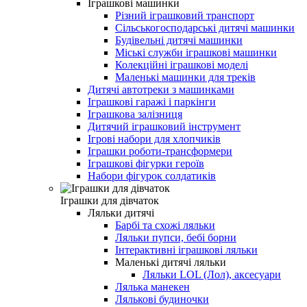
Іграшкові машинки
Різний іграшковий транспорт
Сільськогосподарські дитячі машинки
Будівельні дитячі машинки
Міські служби іграшкові машинки
Колекційні іграшкові моделі
Маленькі машинки для треків
Дитячі автотреки з машинками
Іграшкові гаражі і паркінги
Іграшкова залізниця
Дитячий іграшковий інструмент
Ігрові набори для хлопчиків
Іграшки роботи-трансформери
Іграшкові фігурки героїв
Набори фігурок солдатиків
Іграшки для дівчаток
Ляльки дитячі
Барбі та схожі ляльки
Ляльки пупси, бебі борни
Інтерактивні іграшкові ляльки
Маленькі дитячі ляльки
Ляльки LOL (Лол), аксесуари
Лялька манекен
Лялькові будиночки