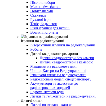
Пісочні набори
Мильні бульбашки
Повітряні змії
Скакалки
Рухливі ігри
Теніс, бадмінтон
Різні іграшки для вулиці
Водяні пістолети
Іграшки на радіокеруванні
Інтерактивні іграшки на радіокеруванні
Роботи
Дитячі квадрокоптери, дрони
Дитячі квадрокоптери без камери
Дитячі квадрокоптери з камерою
Машинки на радіокеруванні
Човни, Катери на Радіоуправлінні
Іграшкові танки на радіокеруванні
Радіокеровані моделі спецтранспорту
Акумулятори та аксесуари до
радіокерованих моделей
Flynova Літаючі Кулі
Літаки та гелікоптери на радіокеруванні
Дитячі книги
Дитячі розвиваючі картки