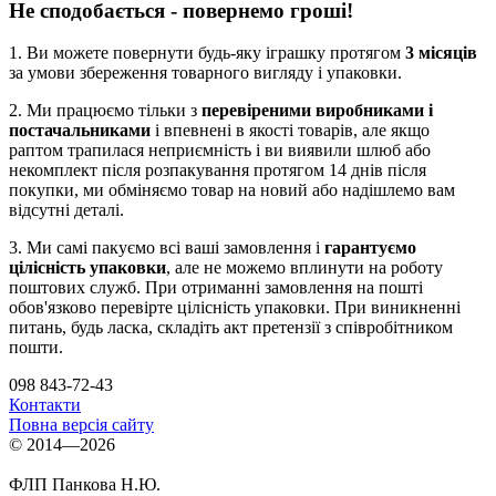
Не сподобається - повернемо гроші!
1. Ви можете повернути будь-яку іграшку протягом
3 місяців
за умови збереження товарного вигляду і упаковки.
2. Ми працюємо тільки з
перевіреними виробниками і
постачальниками
і впевнені в якості товарів, але якщо
раптом трапилася неприємність і ви виявили шлюб або
некомплект після розпакування протягом 14 днів після
покупки, ми обміняємо товар на новий або надішлемо вам
відсутні деталі.
3. Ми самі пакуємо всі ваші замовлення і
гарантуємо
цілісність упаковки
, але не можемо вплинути на роботу
поштових служб. При отриманні замовлення на пошті
обов'язково перевірте цілісність упаковки. При виникненні
питань, будь ласка, складіть акт претензії з співробітником
пошти.
098 843-72-43
Контакти
Повна версія сайту
© 2014—2026
ФЛП Панкова Н.Ю.