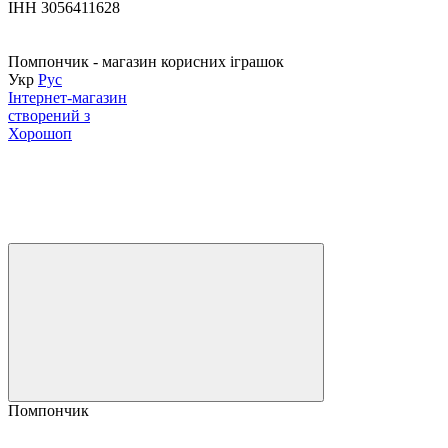
ІНН 3056411628
Помпончик - магазин корисних іграшок
Укр
Рус
Інтернет-магазин
створений з
Хорошоп
Помпончик