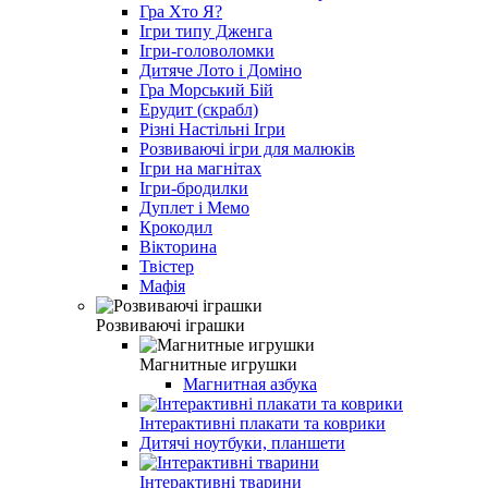
Гра Хто Я?
Ігри типу Дженга
Ігри-головоломки
Дитяче Лото і Доміно
Гра Морський Бій
Ерудит (скрабл)
Різні Настільні Ігри
Розвиваючі ігри для малюків
Ігри на магнітах
Ігри-бродилки
Дуплет і Мемо
Крокодил
Вікторина
Твістер
Мафія
Розвиваючі іграшки
Магнитные игрушки
Магнитная азбука
Інтерактивні плакати та коврики
Дитячі ноутбуки, планшети
Інтерактивні тварини