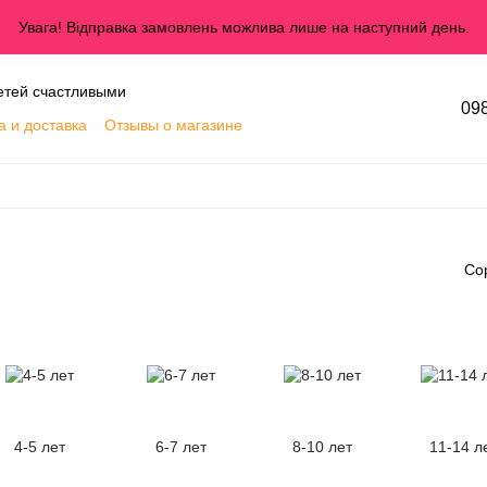
Увага! Відправка замовлень можлива лише на наступний день.
етей счастливыми
098
а и доставка
Отзывы о магазине
озврат
Условия использования
Со
4-5 лет
6-7 лет
8-10 лет
11-14 л