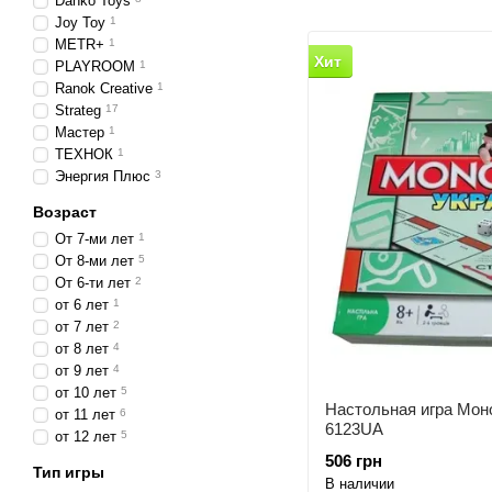
Danko Toys
Joy Toy
1
METR+
1
Хит
PLAYROOM
1
Ranok Creative
1
Strateg
17
Мастер
1
ТЕХНОК
1
Энергия Плюс
3
Возраст
От 7-ми лет
1
От 8-ми лет
5
От 6-ти лет
2
от 6 лет
1
от 7 лет
2
от 8 лет
4
от 9 лет
4
от 10 лет
5
Настольная игра Мон
от 11 лет
6
6123UA
от 12 лет
5
506 грн
Тип игры
В наличии