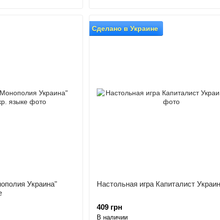
Сделано в Украине
нополия Украина"
Настольная игра Капиталист Украина
е
409 грн
В наличии