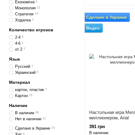
Економічні
1
Монополия
12
Стратегия
14
Сделано в Украине
Ходилка
1
Видео
Количество игроков
2-4
6
4-6
1
от 2
7
Язык
Русский
1
Украинский
5
Материал
картон, пластик
1
Картон
15
Наличие
Настольная игра Мега
В наличии
39
миллионером, Arial
Нет в наличии
12
391 грн
Сделано в Украине
15
В наличии
Хит
2