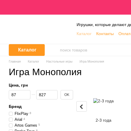
Перейти к основному контенту
Игрушки, которые делают д
Каталог
Контакты
Оплат
О нас
Блог
Обмен и в
Каталог
Главная
Каталог
Настольные игры
Игра Монополия
Игра Монополия
Цена, грн
От Цена, грн
До Цена, грн
OK
Бренд
FlixPlay
8
Arial
4
2-3 года
Artos Games
5
8