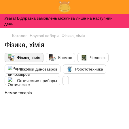
Увага! Відправка замовлень можлива лише на наступний
день.
Каталог
Наукові набори
Фізика, хімія
Фізика, хімія
Фізика, хімія
Космос
Человек
Раскопки динозавров
Робототехника
Оптические приборы
Немає товарів