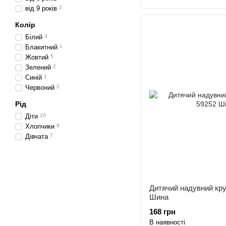
від 9 років
2
Колір
Білий
3
Блакитний
1
Жовтий
5
Зелений
2
Синій
1
Червоний
2
Рід
Діти
10
Хлопчики
9
Дівчата
7
Дитячий надувний кру
Шина
168 грн
В наявності