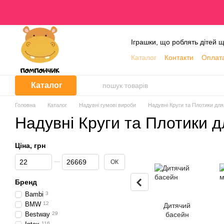
Перейти до основного контенту
Іграшки, що роблять дітей
Каталог
Контакти
Оплата
Про нас
Блог
Обмін т
Каталог
Головна
Каталог
Надувні гумові вироби
Надувні Круги та Плотики дл
Надувні Круги та Плотики 
Ціна, грн
Від Ціна, грн
До Ціна, грн
ОК
Бренд
Bambi
3
BMW
12
Дитячий
Bestway
29
басейн
116