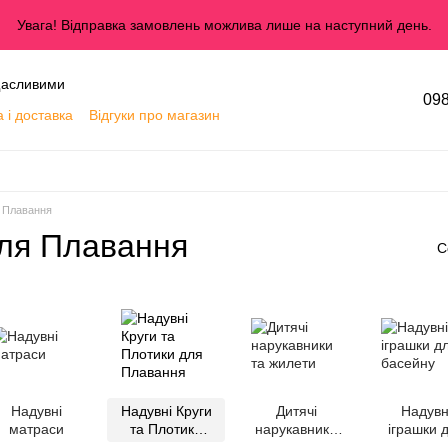
Увага! Відправка замовлень можлива лише на наступний день.
 щасливими
098
 і доставка
Відгуки про магазин
а повернення
Умови використання
я Плавання
для Плавання
С
Надувні
Надувні Круги
Дитячі
Надувн
матраси
та Плотики
нарукавники
іграшки 
для Плавання
та жилети
басейн