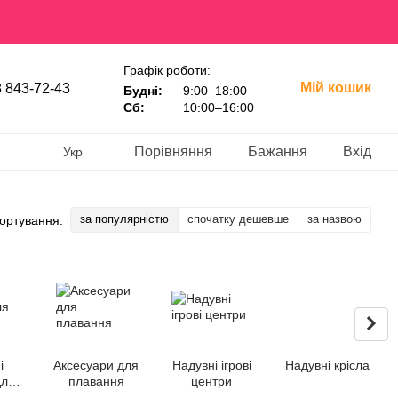
Графік роботи:
Мій кошик
 843-72-43
Будні:
9:00–18:00
Сб:
10:00–16:00
Порівняння
Бажання
Вхід
Укр
за популярністю
спочатку дешевше
за назвою
ортування:
і
Аксесуари для
Надувні ігрові
Надувні крісла
для
плавання
центри
у