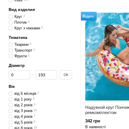
Intex
Вид изделия
Відео
Круг
2
Плотик
4
Круг з ніжками
5
Тематика
Тварини
5
Транспорт
2
Фрукти
2
Діаметр
Від Діаметр
До Діаметр
ОК
Вік
від 6 місяців
2
від 1 року
5
від 2 років
3
Надувной круг Пончик 
від 3 років
22
ремкомплектом
від 4 років
7
342 грн
від 5 років
8
В наявності
від 8 років
10