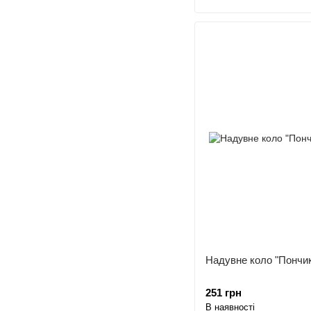
Надувне коло "Пончик
251 грн
В наявності