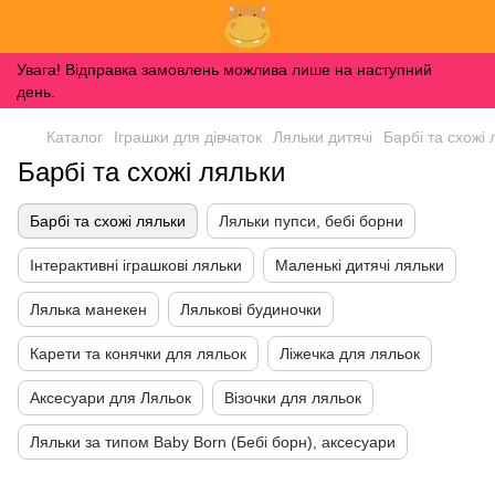
Увага! Відправка замовлень можлива лише на наступний
день.
Каталог
Іграшки для дівчаток
Ляльки дитячі
Барбі та схожі 
Барбі та схожі ляльки
Барбі та схожі ляльки
Ляльки пупси, бебі борни
Інтерактивні іграшкові ляльки
Маленькі дитячі ляльки
Лялька манекен
Лялькові будиночки
Карети та конячки для ляльок
Ліжечка для ляльок
Аксесуари для Ляльок
Візочки для ляльок
Ляльки за типом Baby Born (Бебі борн), аксесуари