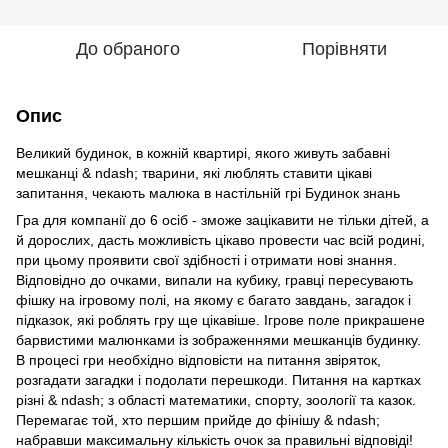
До обраного
Порівняти
Опис
Великий будинок, в кожній квартирі, якого живуть забавні
мешканці & ndash; тварини, які люблять ставити цікаві
запитання, чекають малюка в настільній грі Будинок знань
Гра для компанії до 6 осіб - зможе зацікавити не тільки дітей, а
й дорослих, дасть можливість цікаво провести час всій родині,
при цьому проявити свої здібності і отримати нові знання.
Відповідно до очками, випали на кубику, гравці пересувають
фішку на ігровому полі, на якому є багато завдань, загадок і
підказок, які роблять гру ще цікавіше. Ігрове поле прикрашене
барвистими малюнками із зображеннями мешканців будинку.
В процесі гри необхідно відповісти на питання звіряток,
розгадати загадки і подолати перешкоди. Питання на картках
різні & ndash; з області математики, спорту, зоології та казок.
Перемагає той, хто першим прийде до фінішу & ndash;
набравши максимальну кількість очок за правильні відповіді!