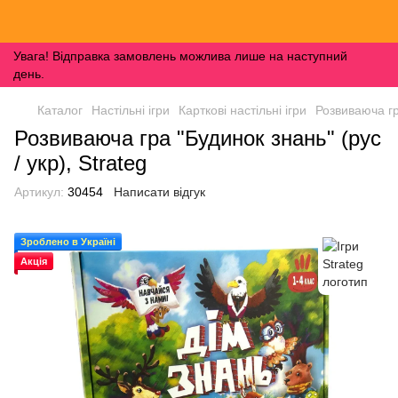
Увага! Відправка замовлень можлива лише на наступний
день.
Каталог
Настільні ігри
Карткові настільні ігри
Розвиваюча гра
Розвиваюча гра "Будинок знань" (рус
/ укр), Strateg
Артикул:
30454
Написати відгук
Зроблено в Україні
Акція