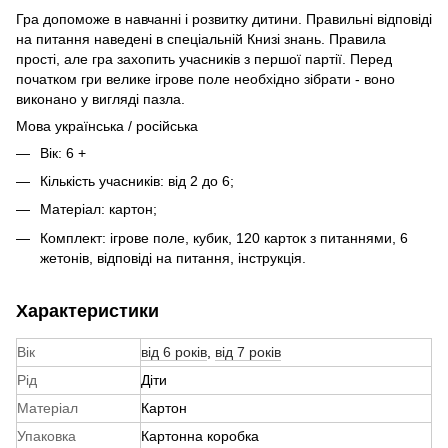
Гра допоможе в навчанні і розвитку дитини. Правильні відповіді
на питання наведені в спеціальній Книзі знань. Правила
прості, але гра захопить учасників з першої партії. Перед
початком гри велике ігрове поле необхідно зібрати - воно
виконано у вигляді пазла.
Мова українська / російська
Вік: 6 +
Кількість учасників: від 2 до 6;
Матеріал: картон;
Комплект: ігрове поле, кубик, 120 карток з питаннями, 6
жетонів, відповіді на питання, інструкція.
Характеристики
Вік
від 6 років
,
від 7 років
Рід
Діти
Матеріал
Картон
Упаковка
Картонна коробка