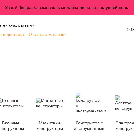
Увага! Відправка замовлень можлива лише на наступний день.
етей счастливыми
098
а и доставка
Отзывы о магазине
озврат
Условия использования
Блочные
Магнитные
Конструктор с
Электро
онструкторы
конструкторы
инструментами
конструк